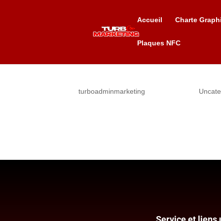
Accueil
Charte Graph
Plaques NFC
Hello world!
par
turboadminmarketing
|
Sep 18, 2023
|
Uncate
Welcome to WordPress. This is your first post. Edit 
Service et liens 