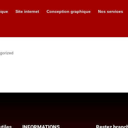
ique
Site internet
Conception graphique
Nos services
gorized
or delete it, then start writing!
utiles
INFORMATIONS
Restez branc